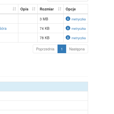
Opis
Rozmiar
Opcje
3 MB
metryczka
Góra
74 KB
metryczka
78 KB
metryczka
Poprzednia
1
Następna