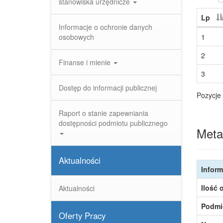
stanowiska urzędnicze
Lp
Informacje o ochronie danych
osobowych
1
2
Finanse i mienie
3
Dostęp do informacji publicznej
Pozycje 
Raport o stanie zapewniania
dostępności podmiotu publicznego
Meta
Aktualności
Inform
Ilość 
Aktualności
Podmi
Oferty Pracy