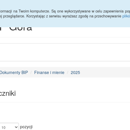
Statystyki
Deklaracja dostępności
informacji na Twoim komputerze. Są one wykorzystywane w celu zapewnienia po
ej przeglądarce. Korzystając z serwisu wyrażasz zgodę na przechowywanie
plik
P Góra
Dokumenty BIP
Finanse i mienie
2025
zniki
pozycji