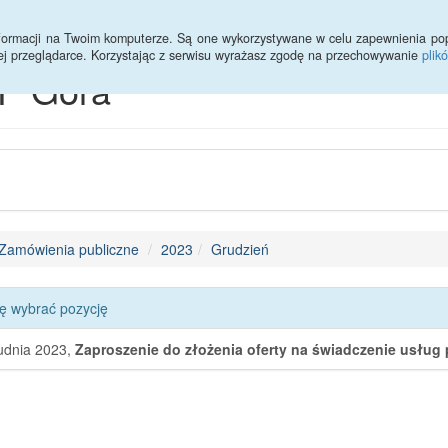
Statystyki
Deklaracja dostępności
informacji na Twoim komputerze. Są one wykorzystywane w celu zapewnienia po
ej przeglądarce. Korzystając z serwisu wyrażasz zgodę na przechowywanie
plik
P Góra
Zamówienia publiczne
2023
Grudzień
ę wybrać pozycję
udnia 2023,
Zaproszenie do złożenia oferty na świadczenie usług