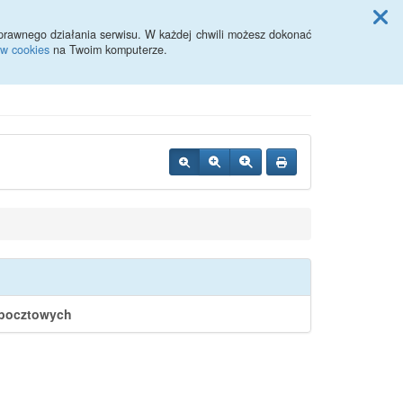
Przycisk wyszukaj duży
Szukaj
prawnego działania serwisu. W każdej chwili możesz dokonać
ów cookies
na Twoim komputerze.
 pocztowych