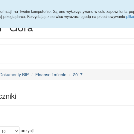
Statystyki
Deklaracja dostępności
informacji na Twoim komputerze. Są one wykorzystywane w celu zapewnienia po
ej przeglądarce. Korzystając z serwisu wyrażasz zgodę na przechowywanie
plik
P Góra
Dokumenty BIP
Finanse i mienie
2017
zniki
pozycji