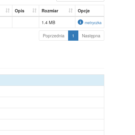
Opis
Rozmiar
Opcje
1.4 MB
metryczka
Poprzednia
1
Następna